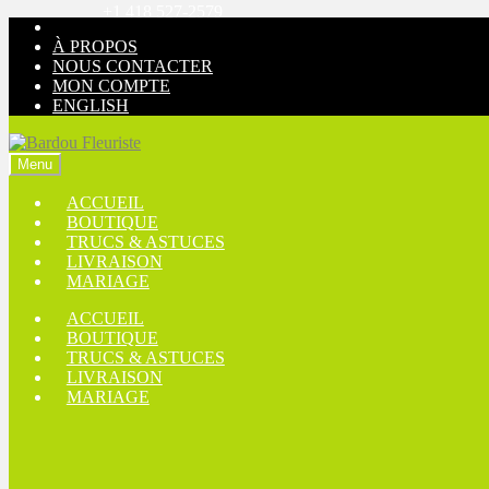
+1 418 527-2579
Aller
Aller
à
au
À PROPOS
la
contenu
NOUS CONTACTER
navigation
MON COMPTE
ENGLISH
Menu
ACCUEIL
BOUTIQUE
TRUCS & ASTUCES
LIVRAISON
MARIAGE
ACCUEIL
BOUTIQUE
TRUCS & ASTUCES
LIVRAISON
MARIAGE