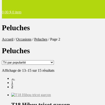
0,00
$
0 item
Peluches
Accueil
/
Occasions
/
Peluches
/
Page 2
Peluches
Trié
Affichage de 13–15 sur 15 résultats
par
←
popularité
1
2
T18 Hibou tricot garçon