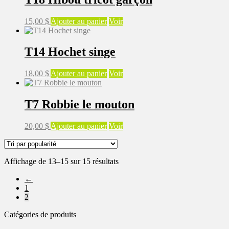
15,00
$
Ajouter au panier
Voir
T14 Hochet singe
18,00
$
Ajouter au panier
Voir
T7 Robbie le mouton
20,00
$
Ajouter au panier
Voir
Trié
Affichage de 13–15 sur 15 résultats
par
←
popularité
1
2
Catégories de produits