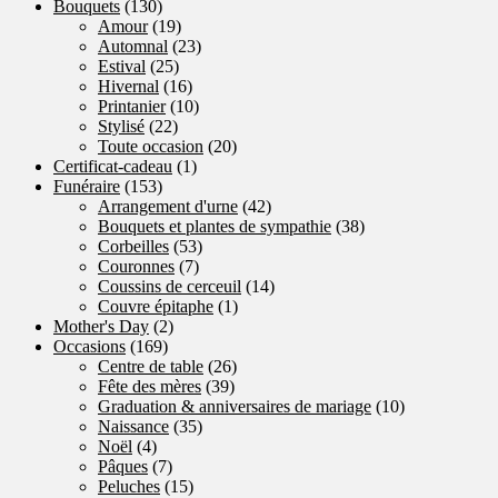
Bouquets
(130)
Amour
(19)
Automnal
(23)
Estival
(25)
Hivernal
(16)
Printanier
(10)
Stylisé
(22)
Toute occasion
(20)
Certificat-cadeau
(1)
Funéraire
(153)
Arrangement d'urne
(42)
Bouquets et plantes de sympathie
(38)
Corbeilles
(53)
Couronnes
(7)
Coussins de cerceuil
(14)
Couvre épitaphe
(1)
Mother's Day
(2)
Occasions
(169)
Centre de table
(26)
Fête des mères
(39)
Graduation & anniversaires de mariage
(10)
Naissance
(35)
Noël
(4)
Pâques
(7)
Peluches
(15)