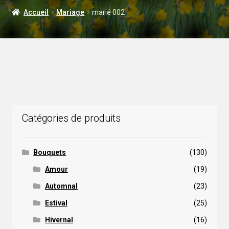
LIVRAISON
Accueil
Mariage
marié 002
MARIAGE
Catégories de produits
Bouquets
(130)
Amour
(19)
Automnal
(23)
Estival
(25)
Hivernal
(16)