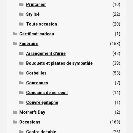
Printanier
(10)
Stylisé
(22)
Toute occasion
(20)
Certificat-cadeau
(1)
Funéraire
(153)
Arrangement d'urne
(42)
Bouquets et plantes de sympathie
(38)
Corbeilles
(53)
Couronnes
(7)
Coussins de cerceuil
(14)
Couvre épitaphe
(1)
Mother's Day
(2)
Occasions
(169)
Centre de table
(26)