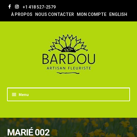
Aller
Aller
+1 418 527-2579
à
au
À PROPOS
NOUS CONTACTER
MON COMPTE
ENGLISH
la
contenu
navigation
Menu
ACCUEIL
BOUTIQUE
MARIÉ 002
TRUCS & ASTUCES