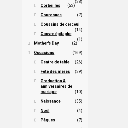
(38)
Corbeilles
(53)
Couronnes
(7)
Coussins de cerceuil
(14)
Couvre épitaphe
(1)
Mother's Day
(2)
Occasions
(169)
Centre de table
(26)
Fête des mères
(39)
Graduation &
anniversaires de
mariage
(10)
Naissance
(35)
Noël
(4)
Pâques
(7)