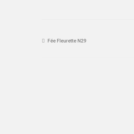
Navigation
Article
Fée Fleurette N29
précédent :
de
l'article