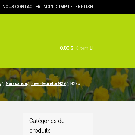
NOUS CONTACTER
MON COMPTE
ENGLISH
0,00
$
0 item
s
/
Naissance
/
Fée Fleurette N29
/
N29b
Catégories de
produits