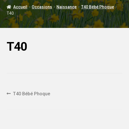
LIVRAISON
Accueil
Occasions
Naissance
T40 Bébé Phoque
T40
MARIAGE
T40
Navigation
Article
T40 Bébé Phoque
précédent :
de
l'article