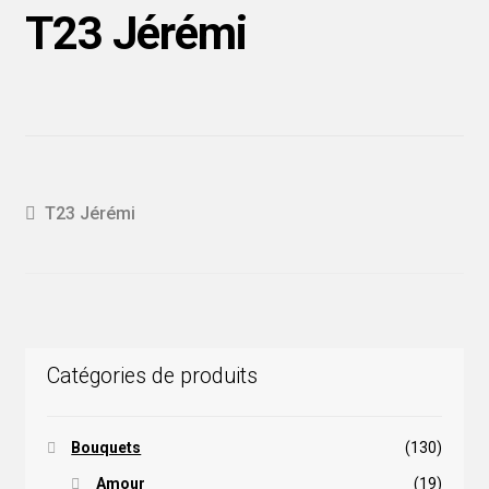
T23 Jérémi
Navigation
Article
T23 Jérémi
précédent :
de
l'article
Catégories de produits
Bouquets
(130)
Amour
(19)