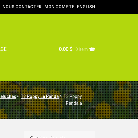
NOUS CONTACTER
MON COMPTE
ENGLISH
0,00
$
AGE
0 item
eluches
/
T3 Poppy Le Panda
/
T3 Poppy
Panda a