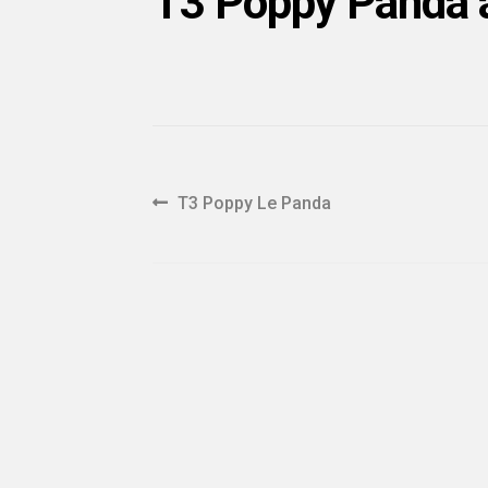
T3 Poppy Panda 
Navigation
Article
T3 Poppy Le Panda
précédent :
de
l'article