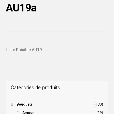
AU19a
Navigation
Article
Le Paisible AU19
précédent :
de
l'article
Catégories de produits
Bouquets
(130)
Amour
(19)