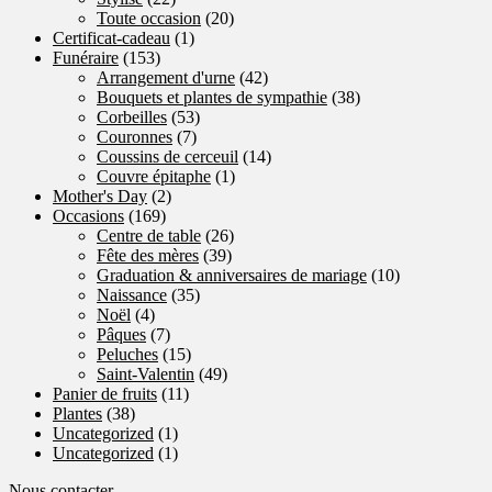
Toute occasion
(20)
Certificat-cadeau
(1)
Funéraire
(153)
Arrangement d'urne
(42)
Bouquets et plantes de sympathie
(38)
Corbeilles
(53)
Couronnes
(7)
Coussins de cerceuil
(14)
Couvre épitaphe
(1)
Mother's Day
(2)
Occasions
(169)
Centre de table
(26)
Fête des mères
(39)
Graduation & anniversaires de mariage
(10)
Naissance
(35)
Noël
(4)
Pâques
(7)
Peluches
(15)
Saint-Valentin
(49)
Panier de fruits
(11)
Plantes
(38)
Uncategorized
(1)
Uncategorized
(1)
Nous contacter