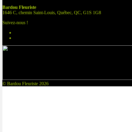
Bardou Fleuriste
1646 C, chemin Saint-Louis, Québec, QC, G1S 1G8
Suivez-nous !
© Bardou Fleuriste 2026