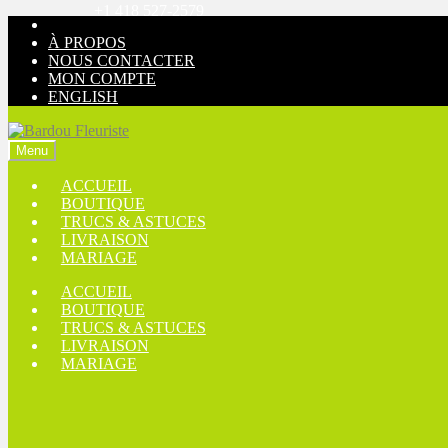
+1 418 527-2579
Aller
Aller
à
au
À PROPOS
la
contenu
NOUS CONTACTER
navigation
MON COMPTE
ENGLISH
Menu
ACCUEIL
BOUTIQUE
TRUCS & ASTUCES
LIVRAISON
MARIAGE
ACCUEIL
BOUTIQUE
TRUCS & ASTUCES
LIVRAISON
MARIAGE