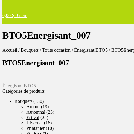
0,00
$
0 item
BTO5Energisant_007
Accueil
/
Bouquets
/
Toute occasion
/
Énergisant BTO5
/
BTO5Energ
BTO5Energisant_007
Navigation
Article
Énergisant BTO5
précédent :
Catégories de produits
de
Bouquets
(130)
l'article
Amour
(19)
Automnal
(23)
Estival
(25)
Hivernal
(16)
Printanier
(10)
Stylisé
(22)