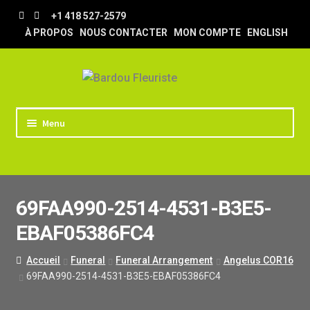
Aller
Aller
+1 418 527-2579
à
au
À PROPOS
NOUS CONTACTER
MON COMPTE
ENGLISH
la
contenu
navigation
Menu
ACCUEIL
BOUTIQUE
69FAA990-2514-4531-B3E5-
TRUCS & ASTUCES
EBAF05386FC4
LIVRAISON
MARIAGE
Accueil
Funeral
Funeral Arrangement
Angelus COR16
69FAA990-2514-4531-B3E5-EBAF05386FC4