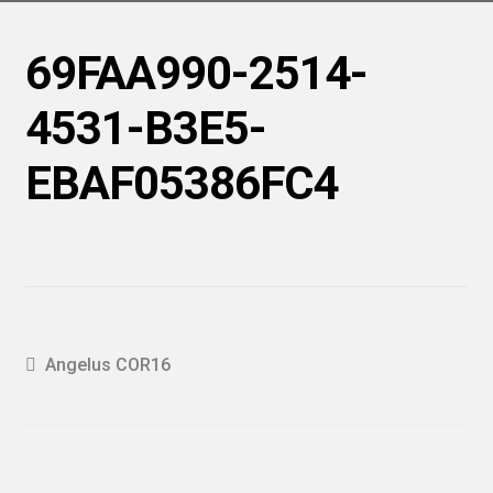
69FAA990-2514-
4531-B3E5-
EBAF05386FC4
Navigation
Article
Angelus COR16
précédent :
de
l'article