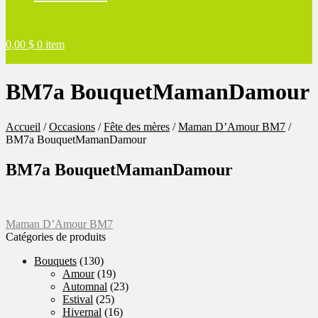
0,00
$
0 item
BM7a BouquetMamanDamour
Accueil
/
Occasions
/
Fête des mères
/
Maman D’Amour BM7
/
BM7a BouquetMamanDamour
BM7a BouquetMamanDamour
Navigation
Article
Maman D’Amour BM7
précédent :
Catégories de produits
de
Bouquets
(130)
l'article
Amour
(19)
Automnal
(23)
Estival
(25)
Hivernal
(16)