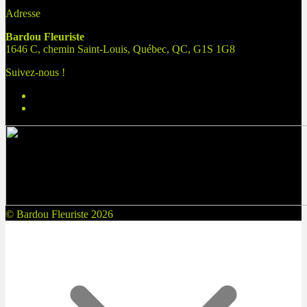
Adresse
Bardou Fleuriste
1646 C, chemin Saint-Louis, Québec, QC, G1S 1G8
Suivez-nous !
© Bardou Fleuriste 2026