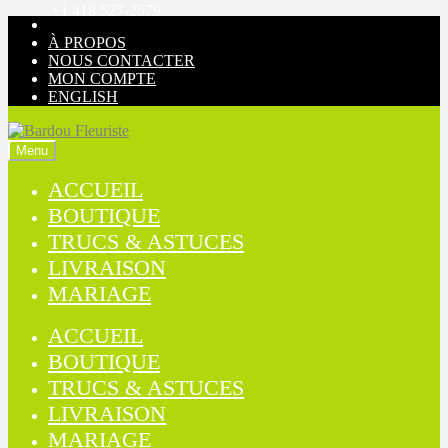
+1 418 527-2579
Aller
Aller
à
au
À PROPOS
la
contenu
NOUS CONTACTER
navigation
MON COMPTE
ENGLISH
Menu
ACCUEIL
BOUTIQUE
TRUCS & ASTUCES
LIVRAISON
MARIAGE
ACCUEIL
BOUTIQUE
TRUCS & ASTUCES
LIVRAISON
MARIAGE