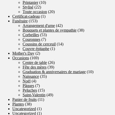
Printanier
(10)
Stylisé
(22)
Toute occasion
(20)
Certificat-cadeau
(1)
Funéraire
(153)
Arrangement d'urne
(42)
Bouquets et plantes de sympathie
(38)
Corbeilles
(53)
Couronnes
(7)
Coussins de cerceuil
(14)
Couvre épitaphe
(1)
Mother's Day
(2)
Occasions
(169)
Centre de table
(26)
Fête des mères
(39)
Graduation & anniversaires de mariage
(10)
Naissance
(35)
Noël
(4)
Pâques
(7)
Peluches
(15)
Saint-Valentin
(49)
Panier de fruits
(11)
Plantes
(38)
Uncategorized
(1)
Uncategorized
(1)