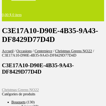
0,00
$
0 item
C3E17A10-D90E-4B35-9A43-
DF8429D77D4D
Accueil
/
Occasions
/
Centerpiece
/
Christmas Greens NO22
/
C3E17A10-D90E-4B35-9A43-DF8429D77D4D
C3E17A10-D90E-4B35-9A43-
DF8429D77D4D
Navigation
Article
Christmas Greens NO22
précédent :
Catégories de produits
de
Bouquets
(130)
l'article