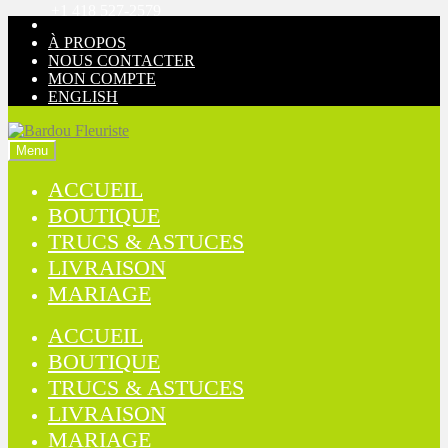
+1 418 527-2579
Aller
Aller
à
au
À PROPOS
la
contenu
NOUS CONTACTER
navigation
MON COMPTE
ENGLISH
Menu
ACCUEIL
BOUTIQUE
TRUCS & ASTUCES
LIVRAISON
MARIAGE
ACCUEIL
BOUTIQUE
TRUCS & ASTUCES
LIVRAISON
MARIAGE