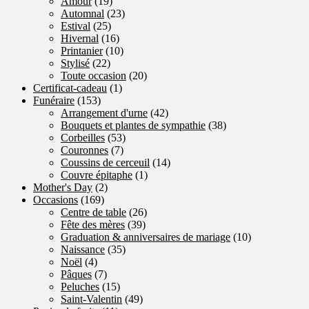
Amour
(19)
Automnal
(23)
Estival
(25)
Hivernal
(16)
Printanier
(10)
Stylisé
(22)
Toute occasion
(20)
Certificat-cadeau
(1)
Funéraire
(153)
Arrangement d'urne
(42)
Bouquets et plantes de sympathie
(38)
Corbeilles
(53)
Couronnes
(7)
Coussins de cerceuil
(14)
Couvre épitaphe
(1)
Mother's Day
(2)
Occasions
(169)
Centre de table
(26)
Fête des mères
(39)
Graduation & anniversaires de mariage
(10)
Naissance
(35)
Noël
(4)
Pâques
(7)
Peluches
(15)
Saint-Valentin
(49)