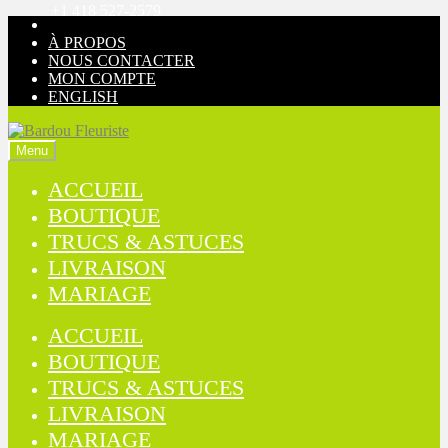
+1 418 527-2579
Aller
Aller
à
au
À PROPOS
la
contenu
NOUS CONTACTER
navigation
MON COMPTE
ENGLISH
Menu
ACCUEIL
BOUTIQUE
TRUCS & ASTUCES
LIVRAISON
MARIAGE
ACCUEIL
BOUTIQUE
TRUCS & ASTUCES
LIVRAISON
MARIAGE