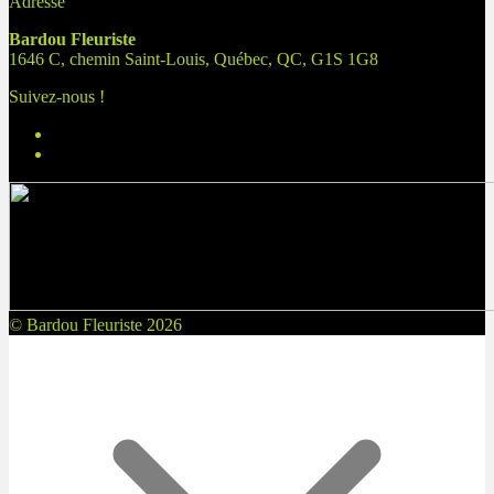
Adresse
Bardou Fleuriste
1646 C, chemin Saint-Louis, Québec, QC, G1S 1G8
Suivez-nous !
© Bardou Fleuriste 2026