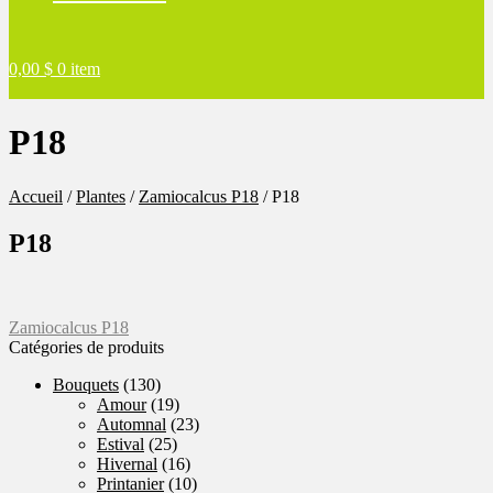
0,00
$
0 item
P18
Accueil
/
Plantes
/
Zamiocalcus P18
/
P18
P18
Navigation
Article
Zamiocalcus P18
précédent :
Catégories de produits
de
Bouquets
(130)
l'article
Amour
(19)
Automnal
(23)
Estival
(25)
Hivernal
(16)
Printanier
(10)