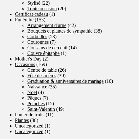
Stylisé
(22)
Toute occasion
(20)
Certificat-cadeau
(1)
Funéraire
(153)
Arrangement d'urne
(42)
Bouquets et plantes de sympathie
(38)
Corbeilles
(53)
Couronnes
(7)
Coussins de cerceuil
(14)
Couvre épitaphe
(1)
Mother's Day
(2)
Occasions
(169)
Centre de table
(26)
Fête des mères
(39)
Graduation & anniversaires de mariage
(10)
Naissance
(35)
Noël
(4)
Pâques
(7)
Peluches
(15)
Saint-Valentin
(49)
Panier de fruits
(11)
Plantes
(38)
Uncategorized
(1)
Uncategorized
(1)