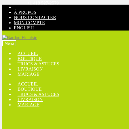
+1 418 527-2579
Aller
Aller
à
au
À PROPOS
la
contenu
NOUS CONTACTER
navigation
MON COMPTE
ENGLISH
Menu
ACCUEIL
BOUTIQUE
TRUCS & ASTUCES
LIVRAISON
MARIAGE
ACCUEIL
BOUTIQUE
TRUCS & ASTUCES
LIVRAISON
MARIAGE