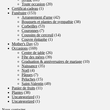
Toute occasion
(20)
Certificat-cadeau
(1)
Funéraire
(153)
Arrangement d'urne
(42)
Bouquets et plantes de sympathie
(38)
Corbeilles
(53)
Couronnes
(7)
Coussins de cerceuil
(14)
Couvre épitaphe
(1)
Mother's Day
(2)
Occasions
(169)
Centre de table
(26)
Fête des mères
(39)
Graduation & anniversaires de mariage
(10)
Naissance
(35)
Noël
(4)
Pâques
(7)
Peluches
(15)
Saint-Valentin
(49)
Panier de fruits
(11)
Plantes
(38)
Uncategorized
(1)
Uncategorized
(1)
Nous contacter