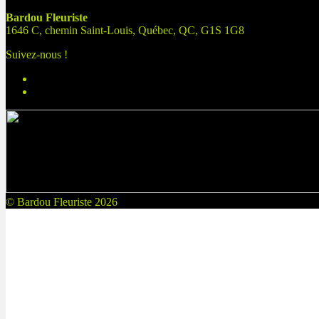
Bardou Fleuriste
1646 C, chemin Saint-Louis, Québec, QC, G1S 1G8
Suivez-nous !
© Bardou Fleuriste 2026