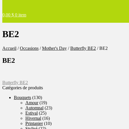
0,00
$
0 item
BE2
Accueil
/
Occasions
/
Mother's Day
/
Butterfly BE2
/
BE2
BE2
Navigation
Article
Butterfly BE2
précédent :
Catégories de produits
de
Bouquets
(130)
l'article
Amour
(19)
Automnal
(23)
Estival
(25)
Hivernal
(16)
Printanier
(10)
Stylisé
(22)