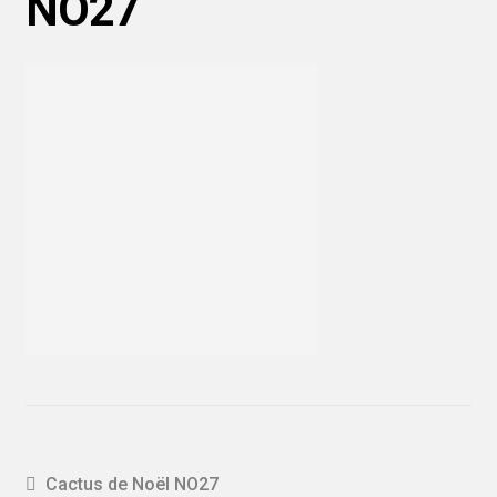
NO27
Navigation
Article
Cactus de Noël NO27