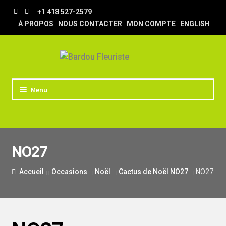
Aller
Aller
+1 418 527-2579
à
au
À PROPOS
NOUS CONTACTER
MON COMPTE
ENGLISH
la
contenu
navigation
Menu
ACCUEIL
BOUTIQUE
NO27
TRUCS & ASTUCES
LIVRAISON
Accueil
Occasions
Noël
Cactus de Noël NO27
NO27
MARIAGE