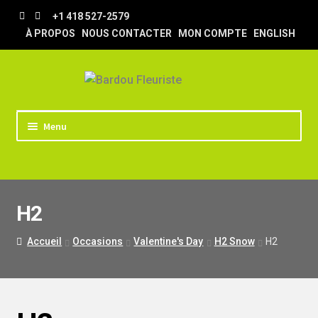
Aller
Aller
+1 418 527-2579
à
au
À PROPOS
NOUS CONTACTER
MON COMPTE
ENGLISH
la
contenu
navigation
Menu
ACCUEIL
BOUTIQUE
H2
TRUCS & ASTUCES
LIVRAISON
Accueil
Occasions
Valentine's Day
H2 Snow
H2
MARIAGE