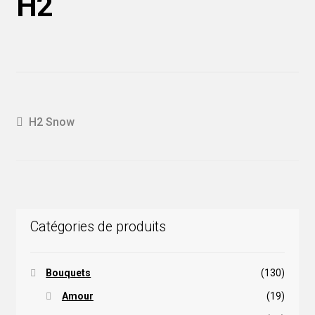
H2
Navigation
Article
H2 Snow
précédent :
de
l'article
Catégories de produits
Bouquets
(130)
Amour
(19)