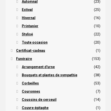
Automnal
(23)
Estival
(25)
Hivernal
(16)
Printanier
(10)
Stylisé
(22)
Toute occasion
(20)
Certificat-cadeau
(1)
Funéraire
(153)
Arrangement d'urne
(42)
Bouquets et plantes de sympathie
(38)
Corbeilles
(53)
Couronnes
(7)
Coussins de cerceuil
(14)
Couvre épitaphe
(1)