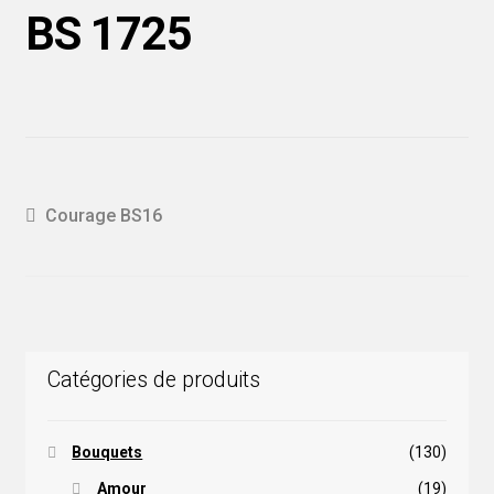
BS 1725
Navigation
Article
Courage BS16
précédent :
de
l'article
Catégories de produits
Bouquets
(130)
Amour
(19)