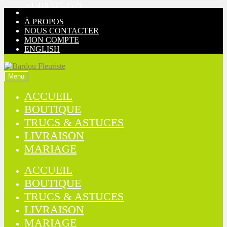
+1 418 527-2579
Aller
Aller
à
au
À PROPOS
la
contenu
NOUS CONTACTER
navigation
MON COMPTE
ENGLISH
Menu
ACCUEIL
BOUTIQUE
TRUCS & ASTUCES
LIVRAISON
MARIAGE
ACCUEIL
BOUTIQUE
TRUCS & ASTUCES
LIVRAISON
MARIAGE