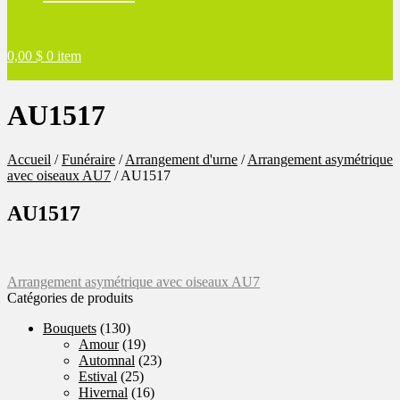
0,00
$
0 item
AU1517
Accueil
/
Funéraire
/
Arrangement d'urne
/
Arrangement asymétrique
avec oiseaux AU7
/
AU1517
AU1517
Navigation
Article
Arrangement asymétrique avec oiseaux AU7
précédent :
Catégories de produits
de
Bouquets
(130)
l'article
Amour
(19)
Automnal
(23)
Estival
(25)
Hivernal
(16)