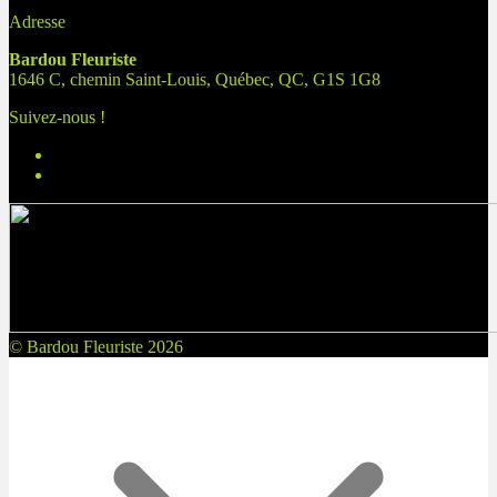
Adresse
Bardou Fleuriste
1646 C, chemin Saint-Louis, Québec, QC, G1S 1G8
Suivez-nous !
© Bardou Fleuriste 2026