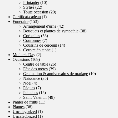
Printanier
(10)
Stylisé
(22)
Toute occasion
(20)
Certificat-cadeau
(1)
Funéraire
(153)
Arrangement d'urne
(42)
Bouquets et plantes de sympathie
(38)
Corbeilles
(53)
Couronnes
(7)
Coussins de cerceuil
(14)
Couvre épitaphe
(1)
Mother's Day
(2)
Occasions
(169)
Centre de table
(26)
Fête des mères
(39)
Graduation & anniversaires de mariage
(10)
Naissance
(35)
Noël
(4)
Pâques
(7)
Peluches
(15)
Saint-Valentin
(49)
Panier de fruits
(11)
Plantes
(38)
Uncategorized
(1)
Uncategorized
(1)