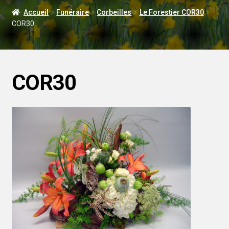
LIVRAISON
Accueil
Funéraire
Corbeilles
Le Forestier COR30
COR30
MARIAGE
COR30