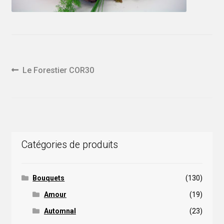
Navigation
Article
Le Forestier COR30
précédent :
de
l'article
Catégories de produits
Bouquets
(130)
Amour
(19)
Automnal
(23)