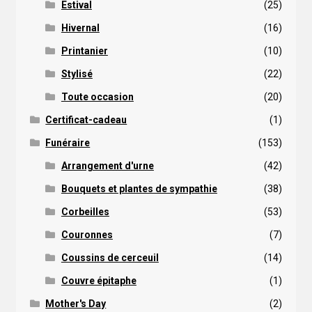
Estival
(25)
Hivernal
(16)
Printanier
(10)
Stylisé
(22)
Toute occasion
(20)
Certificat-cadeau
(1)
Funéraire
(153)
Arrangement d'urne
(42)
Bouquets et plantes de sympathie
(38)
Corbeilles
(53)
Couronnes
(7)
Coussins de cerceuil
(14)
Couvre épitaphe
(1)
Mother's Day
(2)