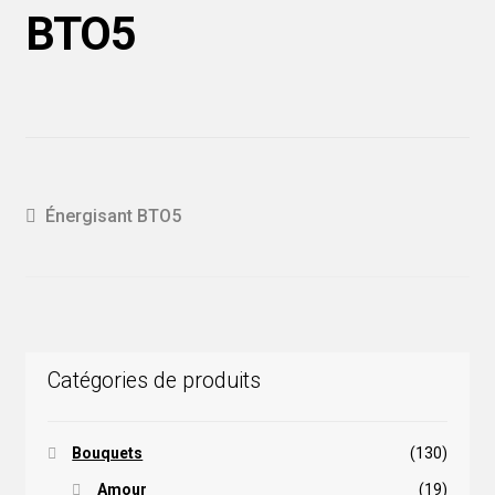
BTO5
Navigation
Article
Énergisant BTO5
précédent :
de
l'article
Catégories de produits
Bouquets
(130)
Amour
(19)