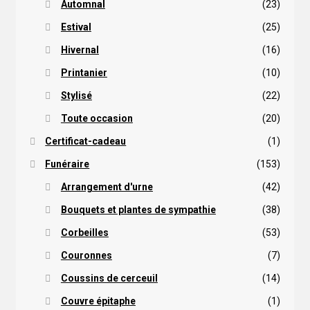
Automnal
(23)
Estival
(25)
Hivernal
(16)
Printanier
(10)
Stylisé
(22)
Toute occasion
(20)
Certificat-cadeau
(1)
Funéraire
(153)
Arrangement d'urne
(42)
Bouquets et plantes de sympathie
(38)
Corbeilles
(53)
Couronnes
(7)
Coussins de cerceuil
(14)
Couvre épitaphe
(1)