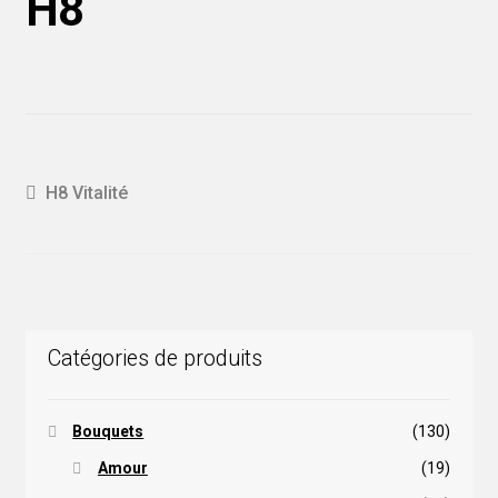
H8
Navigation
Article
H8 Vitalité
précédent :
de
l'article
Catégories de produits
Bouquets
(130)
Amour
(19)