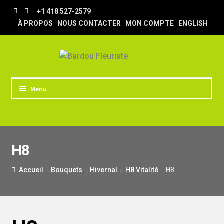
Aller
Aller
+1 418 527-2579
à
au
À PROPOS
NOUS CONTACTER
MON COMPTE
ENGLISH
la
contenu
navigation
Menu
ACCUEIL
BOUTIQUE
H8
TRUCS & ASTUCES
LIVRAISON
Accueil
Bouquets
Hivernal
H8 Vitalité
H8
MARIAGE