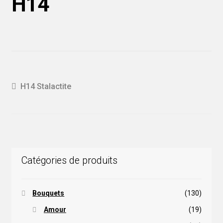
H14
Navigation
Article
H14 Stalactite
précédent :
de
l'article
Catégories de produits
Bouquets
(130)
Amour
(19)