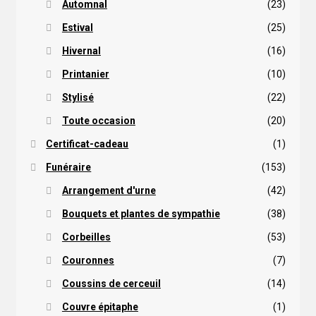
Automnal
(23)
Estival
(25)
Hivernal
(16)
Printanier
(10)
Stylisé
(22)
Toute occasion
(20)
Certificat-cadeau
(1)
Funéraire
(153)
Arrangement d'urne
(42)
Bouquets et plantes de sympathie
(38)
Corbeilles
(53)
Couronnes
(7)
Coussins de cerceuil
(14)
Couvre épitaphe
(1)