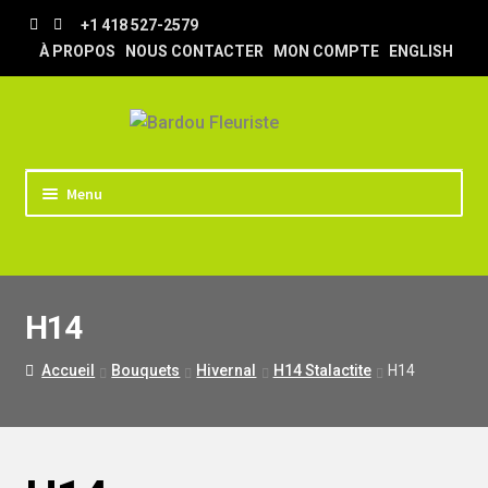
Aller
Aller
+1 418 527-2579
à
au
À PROPOS
NOUS CONTACTER
MON COMPTE
ENGLISH
la
contenu
navigation
Menu
ACCUEIL
BOUTIQUE
H14
TRUCS & ASTUCES
LIVRAISON
Accueil
Bouquets
Hivernal
H14 Stalactite
H14
MARIAGE