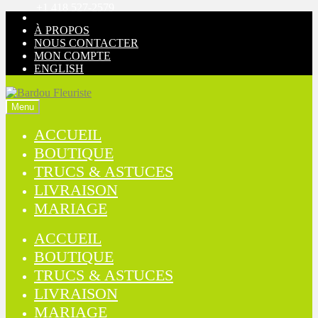
+1 418 527-2579
Aller
Aller
à
au
À PROPOS
la
contenu
NOUS CONTACTER
navigation
MON COMPTE
ENGLISH
Menu
ACCUEIL
BOUTIQUE
TRUCS & ASTUCES
LIVRAISON
MARIAGE
ACCUEIL
BOUTIQUE
TRUCS & ASTUCES
LIVRAISON
MARIAGE