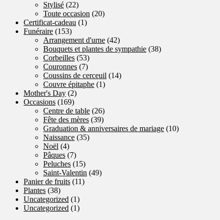
Stylisé
(22)
Toute occasion
(20)
Certificat-cadeau
(1)
Funéraire
(153)
Arrangement d'urne
(42)
Bouquets et plantes de sympathie
(38)
Corbeilles
(53)
Couronnes
(7)
Coussins de cerceuil
(14)
Couvre épitaphe
(1)
Mother's Day
(2)
Occasions
(169)
Centre de table
(26)
Fête des mères
(39)
Graduation & anniversaires de mariage
(10)
Naissance
(35)
Noël
(4)
Pâques
(7)
Peluches
(15)
Saint-Valentin
(49)
Panier de fruits
(11)
Plantes
(38)
Uncategorized
(1)
Uncategorized
(1)