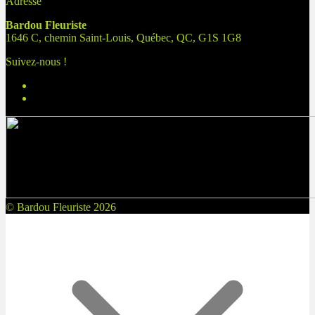
Adresse
Bardou Fleuriste
1646 C, chemin Saint-Louis, Québec, QC, G1S 1G8
Suivez-nous !
© Bardou Fleuriste 2026