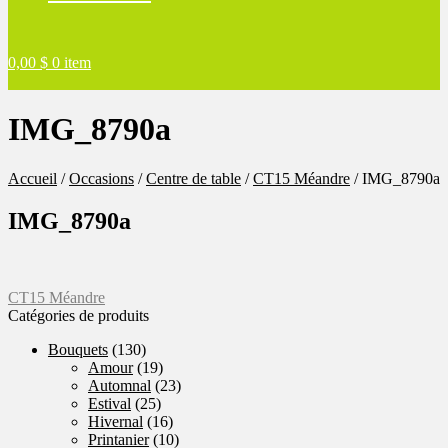
0,00
$
0 item
IMG_8790a
Accueil
/
Occasions
/
Centre de table
/
CT15 Méandre
/
IMG_8790a
IMG_8790a
Navigation
Article
CT15 Méandre
précédent :
Catégories de produits
de
Bouquets
(130)
l'article
Amour
(19)
Automnal
(23)
Estival
(25)
Hivernal
(16)
Printanier
(10)