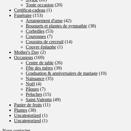
Toute occasion
(20)
Certificat-cadeau
(1)
Funéraire
(153)
Arrangement d'urne
(42)
Bouquets et plantes de sympathie
(38)
Corbeilles
(53)
Couronnes
(7)
Coussins de cerceuil
(14)
Couvre épitaphe
(1)
Mother's Day
(2)
Occasions
(169)
Centre de table
(26)
Fête des mères
(39)
Graduation & anniversaires de mariage
(10)
Naissance
(35)
Noël
(4)
Pâques
(7)
Peluches
(15)
Saint-Valentin
(49)
Panier de fruits
(11)
Plantes
(38)
Uncategorized
(1)
Uncategorized
(1)
Nous contacter