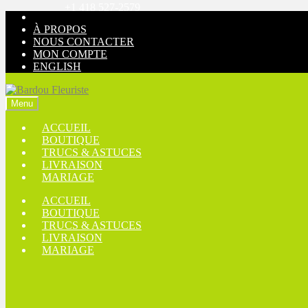
+1 418 527-2579
Aller
Aller
à
au
À PROPOS
la
contenu
NOUS CONTACTER
navigation
MON COMPTE
ENGLISH
Menu
ACCUEIL
BOUTIQUE
TRUCS & ASTUCES
LIVRAISON
MARIAGE
ACCUEIL
BOUTIQUE
TRUCS & ASTUCES
LIVRAISON
MARIAGE