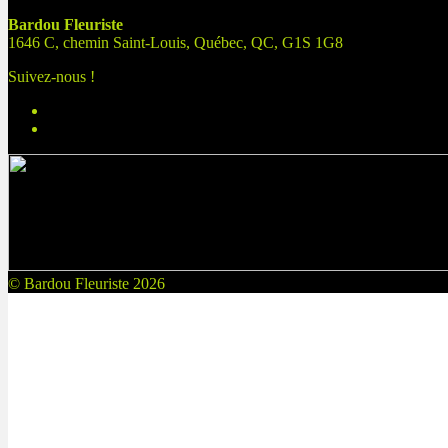
Bardou Fleuriste
1646 C, chemin Saint-Louis, Québec, QC, G1S 1G8
Suivez-nous !
© Bardou Fleuriste 2026