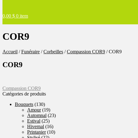
0,00
$
0 item
COR9
Accueil
/
Funéraire
/
Corbeilles
/
Compassion COR9
/
COR9
COR9
Navigation
Article
Compassion COR9
précédent :
Catégories de produits
de
Bouquets
(130)
l'article
Amour
(19)
Automnal
(23)
Estival
(25)
Hivernal
(16)
Printanier
(10)
Stylisé
(22)