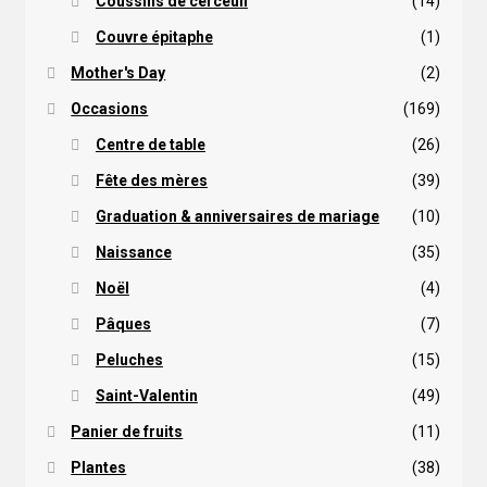
Coussins de cerceuil
(14)
Couvre épitaphe
(1)
Mother's Day
(2)
Occasions
(169)
Centre de table
(26)
Fête des mères
(39)
Graduation & anniversaires de mariage
(10)
Naissance
(35)
Noël
(4)
Pâques
(7)
Peluches
(15)
Saint-Valentin
(49)
Panier de fruits
(11)
Plantes
(38)