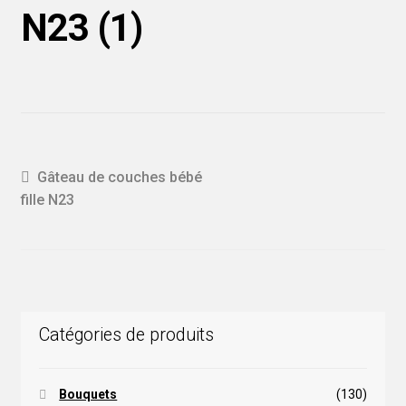
N23 (1)
Navigation
Article
Gâteau de couches bébé
précédent :
fille N23
de
l'article
Catégories de produits
Bouquets
(130)