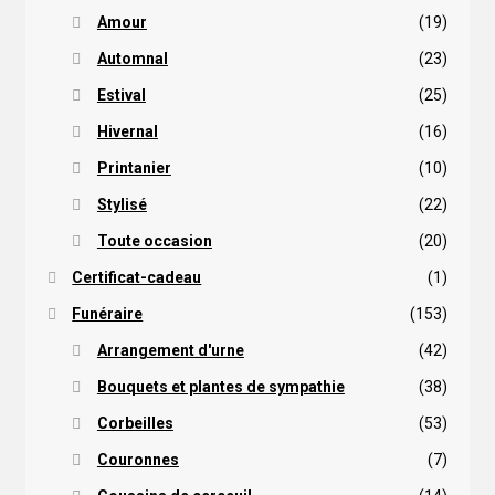
Amour
(19)
Automnal
(23)
Estival
(25)
Hivernal
(16)
Printanier
(10)
Stylisé
(22)
Toute occasion
(20)
Certificat-cadeau
(1)
Funéraire
(153)
Arrangement d'urne
(42)
Bouquets et plantes de sympathie
(38)
Corbeilles
(53)
Couronnes
(7)