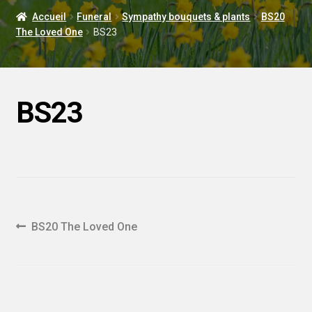
LIVRAISON
Accueil
Funeral
Sympathy bouquets & plants
BS20
The Loved One
BS23
MARIAGE
BS23
Navigation
Article
BS20 The Loved One
précédent :
de
l'article