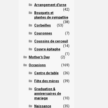
Arrangement d'urne
(42)
Bouquets et
plantes de sympathie
(38)
Corbeilles
(53)
Couronnes
(7)
Coussins de cerceuil
(14)
Couvre épitaphe
(1)
Mother's Day
(2)
Occasions
(169)
Centre de table
(26)
Fête des mères
(39)
Graduation &
anniversaires de
mariage
(10)
Naissance
(35)