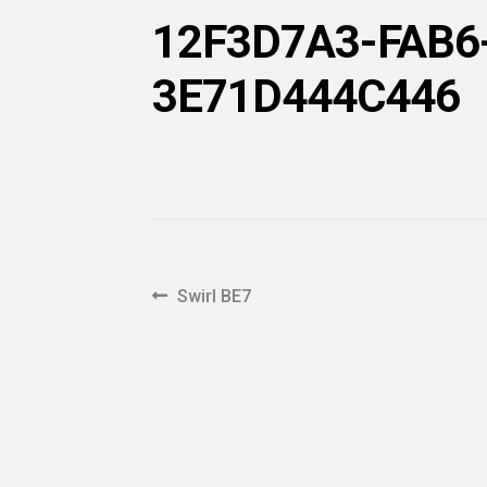
12F3D7A3-FAB6
3E71D444C446
Navigation
Article
Swirl BE7
précédent :
de
l'article