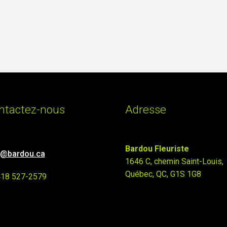
ntactez-nous
Adresse
Bardou Fleuriste
o@bardou.ca
1646 C, chemin Saint-Louis,
Québec, QC, G1S 1G8
418 527-2579