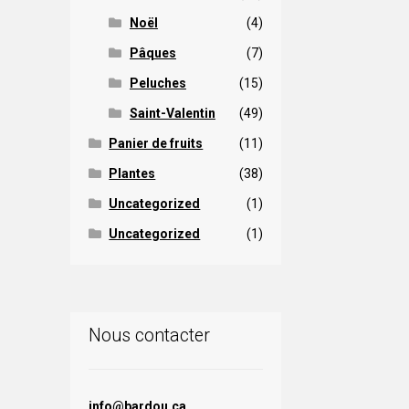
Noël
(4)
Pâques
(7)
Peluches
(15)
Saint-Valentin
(49)
Panier de fruits
(11)
Plantes
(38)
Uncategorized
(1)
Uncategorized
(1)
Nous contacter
info@bardou.ca