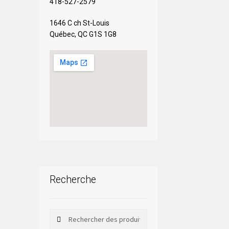
418-527-2579
1646 C ch St-Louis
Québec, QC G1S 1G8
Recherche
Rechercher
Rechercher :