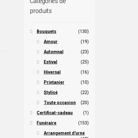
Catégories de
produits
Bouquets
(130)
Amour
(19)
Automnal
(23)
Estival
(25)
Hivernal
(16)
Printanier
(10)
Stylisé
(22)
Toute occasion
(20)
Certificat-cadeau
(1)
Funéraire
(153)
Arrangement d'urne