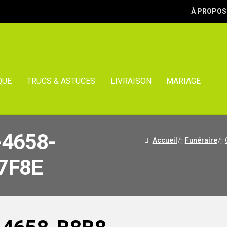
À PROPOS
QUE
TRUCS & ASTUCES
LIVRAISON
MARIAGE
-4658-
Accueil
/
Funéraire
/
7F8E