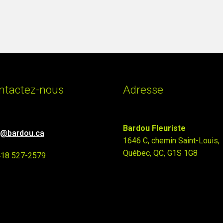
ntactez-nous
Adresse
Bardou Fleuriste
o@bardou.ca
1646 C, chemin Saint-Louis,
Québec, QC, G1S 1G8
418 527-2579