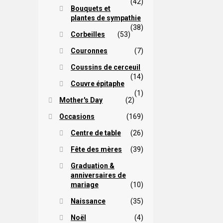
(42)
Bouquets et
plantes de sympathie
(38)
Corbeilles
(53)
Couronnes
(7)
Coussins de cerceuil
(14)
Couvre épitaphe
(1)
Mother's Day
(2)
Occasions
(169)
Centre de table
(26)
Fête des mères
(39)
Graduation &
anniversaires de
mariage
(10)
Naissance
(35)
Noël
(4)