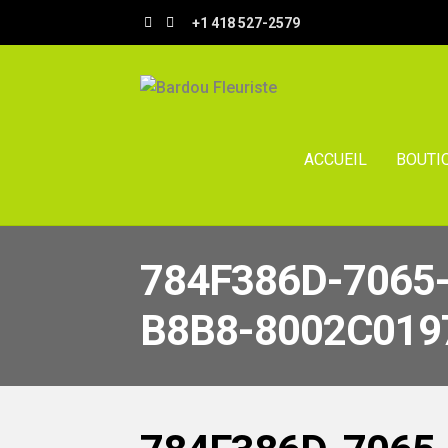
Aller
Aller
+1 418 527-2579
à
au
la
contenu
navigation
ACCUEIL
BOUTI
784F386D-7065
B8B8-8002C019