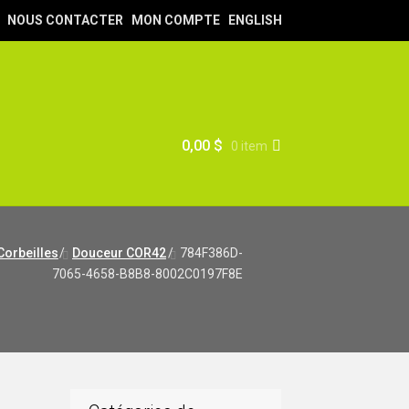
NOUS CONTACTER
MON COMPTE
ENGLISH
0,00
$
0 item
Corbeilles
/
Douceur COR42
/
784F386D-
7065-4658-B8B8-8002C0197F8E