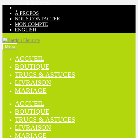
+1 418 527-2579
Aller
Aller
à
au
À PROPOS
la
contenu
NOUS CONTACTER
navigation
MON COMPTE
ENGLISH
Menu
ACCUEIL
BOUTIQUE
TRUCS & ASTUCES
LIVRAISON
MARIAGE
ACCUEIL
BOUTIQUE
TRUCS & ASTUCES
LIVRAISON
MARIAGE