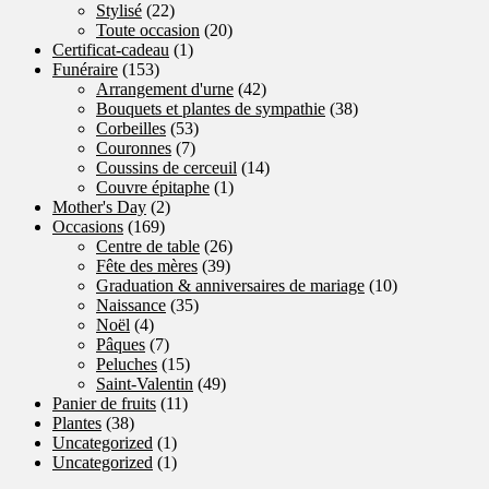
Stylisé
(22)
Toute occasion
(20)
Certificat-cadeau
(1)
Funéraire
(153)
Arrangement d'urne
(42)
Bouquets et plantes de sympathie
(38)
Corbeilles
(53)
Couronnes
(7)
Coussins de cerceuil
(14)
Couvre épitaphe
(1)
Mother's Day
(2)
Occasions
(169)
Centre de table
(26)
Fête des mères
(39)
Graduation & anniversaires de mariage
(10)
Naissance
(35)
Noël
(4)
Pâques
(7)
Peluches
(15)
Saint-Valentin
(49)
Panier de fruits
(11)
Plantes
(38)
Uncategorized
(1)
Uncategorized
(1)