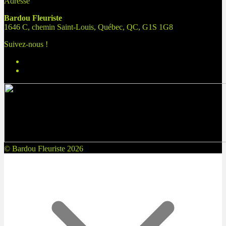
Adresse
Bardou Fleuriste
1646 C, chemin Saint-Louis, Québec, QC, G1S 1G8
Suivez-nous !
© Bardou Fleuriste 2026