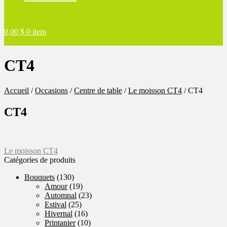
0,00
$
0 item
CT4
Accueil
/
Occasions
/
Centre de table
/
Le moisson CT4
/
CT4
CT4
Navigation
Article
Le moisson CT4
précédent :
Catégories de produits
de
Bouquets
(130)
l'article
Amour
(19)
Automnal
(23)
Estival
(25)
Hivernal
(16)
Printanier
(10)