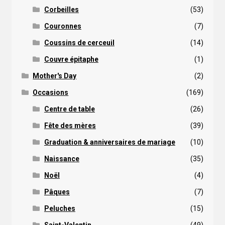
Corbeilles
(53)
Couronnes
(7)
Coussins de cerceuil
(14)
Couvre épitaphe
(1)
Mother's Day
(2)
Occasions
(169)
Centre de table
(26)
Fête des mères
(39)
Graduation & anniversaires de mariage
(10)
Naissance
(35)
Noël
(4)
Pâques
(7)
Peluches
(15)
Saint-Valentin
(49)