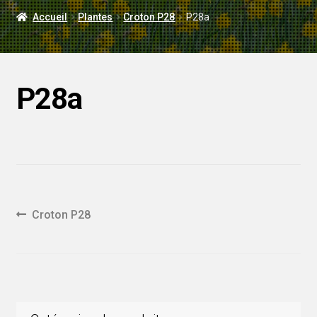
LIVRAISON
Accueil
Plantes
Croton P28
P28a
MARIAGE
P28a
Navigation
Article
Croton P28
précédent :
de
l'article